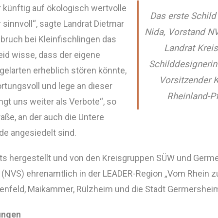
 künftig auf ökologisch wertvolle
Das erste Schild 
sinnvoll“, sagte Landrat Dietmar
Nida, Vorstand NV
bruch bei Kleinfischlingen das
Landrat Krei
eid wisse, dass der eigene
Schilddesignerin
elarten erheblich stören könnte,
Vorsitzender 
rtungsvoll und lege an dieser
Rheinland-Pf
ingt uns weiter als Verbote“, so
aße, an der auch die Untere
e angesiedelt sind.
kts hergestellt und von den Kreisgruppen SÜW und Germ
(NVS) ehrenamtlich in der LEADER-Region „Vom Rhein z
enfeld, Maikammer, Rülzheim und die Stadt Germershei
ungen