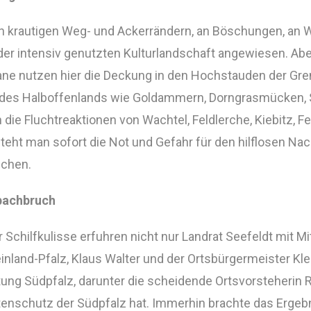
an krautigen Weg- und Ackerrändern, an Böschungen, an W
 der intensiv genutzten Kulturlandschaft angewiesen. Ab
ne nutzen hier die Deckung in den Hochstauden der Gren
 des Halboffenlands wie Goldammern, Dorngrasmücken,
die Fluchtreaktionen von Wachtel, Feldlerche, Kiebitz, 
teht man sofort die Not und Gefahr für den hilflosen Nac
uchen.
nbachbruch
 Schilfkulisse erfuhren nicht nur Landrat Seefeldt mit M
and-Pfalz, Klaus Walter und der Ortsbürgermeister Kle
tung Südpfalz, darunter die scheidende Ortsvorsteherin
enschutz der Südpfalz hat. Immerhin brachte das Ergeb