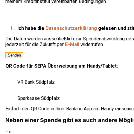
meinem Kreditinstitut vereinbarten Bedingungen.
Ich habe die
Datenschutzerklärung
gelesen und st
Die Daten werden ausschließlich zur Spendenabwicklung gesp
jederzeit für die Zukunft per
E-Mail
widerrufen.
Bitte lasse dieses Feld leer.
QR Code für SEPA Überweisung am Handy/Tablet:
VR Bank Südpfalz
Sparkasse Südpfalz
Einfach den QR Code in Ihrer Banking App am Handy einscan
Neben einer Spende gibt es auch andere Möglic
–>