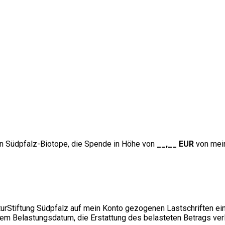
ion Südpfalz-Biotope, die Spende in Höhe von
__,__ EUR
von me
aturStiftung Südpfalz auf mein Konto gezogenen Lastschriften ei
dem Belastungsdatum, die Erstattung des belasteten Betrags verl