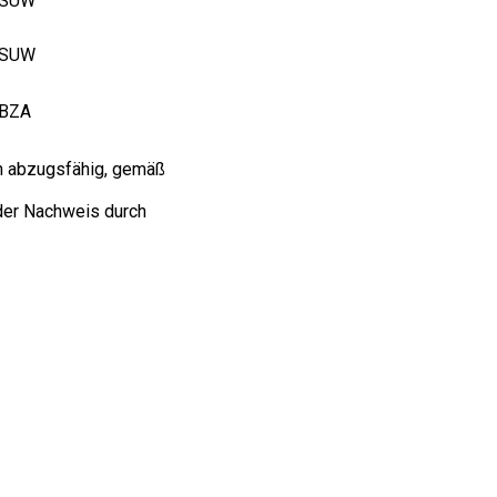
1SUW
1SUW
BZA
ch abzugsfähig, gemäß
der Nachweis durch