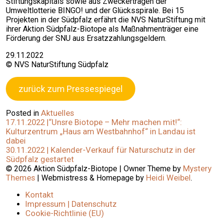
Stiftungskapitals sowie aus Zweckerträgen der
Umweltlotterie BINGO! und der Glücksspirale. Bei 15
Projekten in der Südpfalz erfährt die NVS NaturStiftung mit
ihrer Aktion Südpfalz-Biotope als Maßnahmenträger eine
Förderung der SNU aus Ersatzzahlungsgeldern.
29.11.2022
© NVS NaturStiftung Südpfalz
zurück zum Pressespiegel
Posted in
Aktuelles
Beitragsnavigation
17.11.2022 |“Unsre Biotope – Mehr machen mit!“:
Kulturzentrum „Haus am Westbahnhof“ in Landau ist
dabei
30.11.2022 | Kalender-Verkauf für Naturschutz in der
Südpfalz gestartet
©
2026
Aktion Südpfalz-Biotope
|
Owner Theme by
Mystery
Themes
|
Webmistress & Homepage by
Heidi Weibel
.
Kontakt
Impressum | Datenschutz
Cookie-Richtlinie (EU)