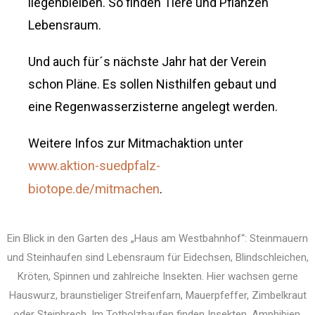
liegenbleiben. So finden Tiere und Pflanzen
Lebensraum.
Und auch für´s nächste Jahr hat der Verein
schon Pläne. Es sollen Nisthilfen gebaut und
eine Regenwasserzisterne angelegt werden.
Weitere Infos zur Mitmachaktion unter
www.aktion-suedpfalz-
biotope.de/mitmachen
.
Ein Blick in den Garten des „Haus am Westbahnhof“: Steinmauern
und Steinhaufen sind Lebensraum für Eidechsen, Blindschleichen,
Kröten, Spinnen und zahlreiche Insekten. Hier wachsen gerne
Hauswurz, braunstieliger Streifenfarn, Mauerpfeffer, Zimbelkraut
oder Steinbrech. Im Totholzhaufen finden Insekten, Amphibien,