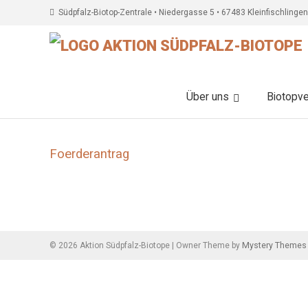
Südpfalz-Biotop-Zentrale • Niedergasse 5 • 67483 Kleinfischlingen
Über uns
Biotopv
Foerderantrag
Beitragsnavigation
Mystery Themes
©
2026
Aktion Südpfalz-Biotope
|
Owner Theme by