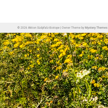
Beitragsnavigation
Mystery Themes
©
2026
Aktion Südpfalz-Biotope
|
Owner Theme by