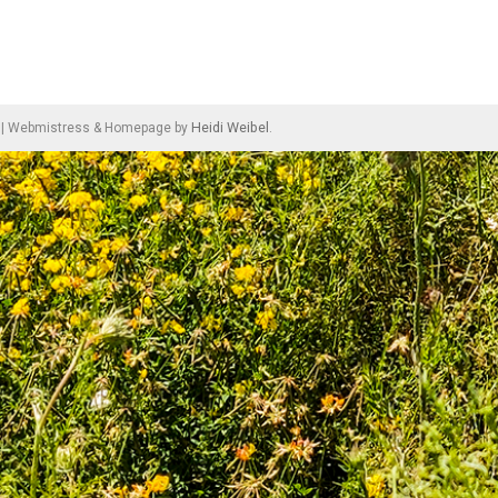
Heidi Weibel
|
Webmistress & Homepage by
.