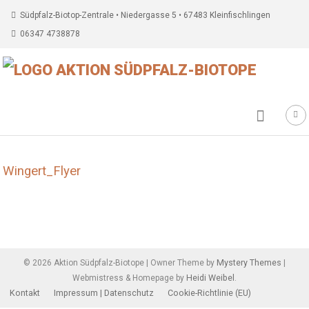
Südpfalz-Biotop-Zentrale • Niedergasse 5 • 67483 Kleinfischlingen
06347 4738878
Wingert_Flyer
Beitragsnavigation
Mystery Themes
©
2026
Aktion Südpfalz-Biotope
|
Owner Theme by
|
Heidi Weibel
Webmistress & Homepage by
.
Kontakt
Impressum | Datenschutz
Cookie-Richtlinie (EU)